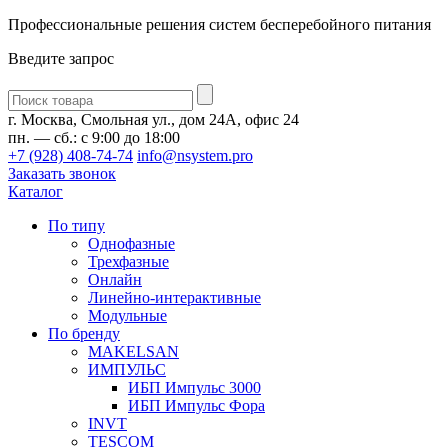
Профессиональные решения систем бесперебойного питания
Введите запрос
Введите
запрос
г. Москва, Смольная ул., дом 24А, офис 24
пн. — сб.: с 9:00 до 18:00
+7 (928) 408-74-74
info@nsystem.pro
Заказать звонок
Каталог
По типу
Однофазные
Трехфазные
Онлайн
Линейно-интерактивные
Модульные
По бренду
MAKELSAN
ИМПУЛЬС
ИБП Импульс 3000
ИБП Импульс Фора
INVT
TESCOM