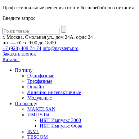
Профессиональные решения систем бесперебойного питания
Введите запрос
Введите
запрос
г. Москва, Смольная ул., дом 24А, офис 24
пн. — сб.: с 9:00 до 18:00
+7 (928) 408-74-74
info@nsystem.pro
Заказать звонок
Каталог
По типу
Однофазные
Трехфазные
Онлайн
Линейно-интерактивные
Модульные
По бренду
MAKELSAN
ИМПУЛЬС
ИБП Импульс 3000
ИБП Импульс Фора
INVT
TESCOM