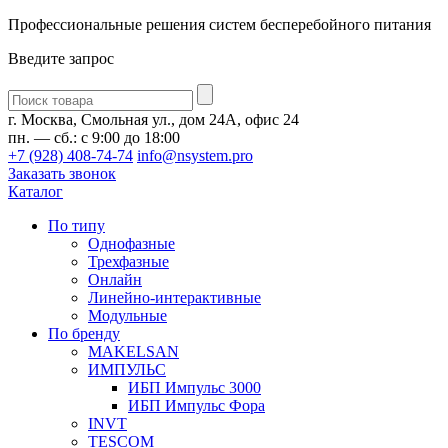
Профессиональные решения систем бесперебойного питания
Введите запрос
Введите
запрос
г. Москва, Смольная ул., дом 24А, офис 24
пн. — сб.: с 9:00 до 18:00
+7 (928) 408-74-74
info@nsystem.pro
Заказать звонок
Каталог
По типу
Однофазные
Трехфазные
Онлайн
Линейно-интерактивные
Модульные
По бренду
MAKELSAN
ИМПУЛЬС
ИБП Импульс 3000
ИБП Импульс Фора
INVT
TESCOM