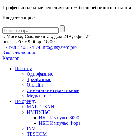
Профессиональные решения систем бесперебойного питания
Введите запрос
Введите
запрос
г. Москва, Смольная ул., дом 24А, офис 24
пн. — сб.: с 9:00 до 18:00
+7 (928) 408-74-74
info@nsystem.pro
Заказать звонок
Каталог
По типу
Однофазные
Трехфазные
Онлайн
Линейно-интерактивные
Модульные
По бренду
MAKELSAN
ИМПУЛЬС
ИБП Импульс 3000
ИБП Импульс Фора
INVT
TESCOM