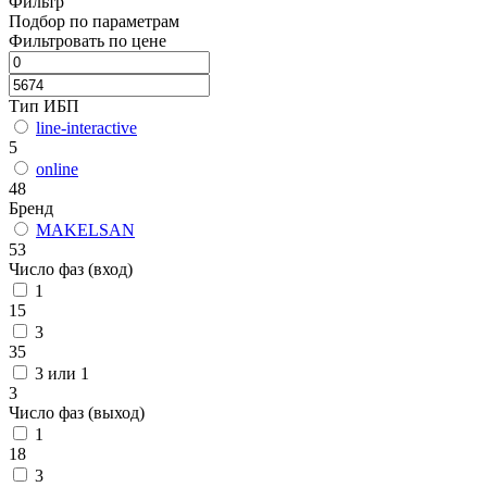
Фильтр
Подбор по параметрам
Фильтровать по цене
Тип ИБП
line-interactive
5
online
48
Бренд
MAKELSAN
53
Число фаз (вход)
1
15
3
35
3 или 1
3
Число фаз (выход)
1
18
3