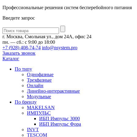
Профессиональные решения систем бесперебойного питания
Введите запрос
Введите
запрос
г. Москва, Смольная ул., дом 24А, офис 24
пн. — сб.: с 9:00 до 18:00
+7 (928) 408-74-74
info@nsystem.pro
Заказать звонок
Каталог
По типу
Однофазные
Трехфазные
Онлайн
Линейно-интерактивные
Модульные
По бренду
MAKELSAN
ИМПУЛЬС
ИБП Импульс 3000
ИБП Импульс Фора
INVT
TESCOM