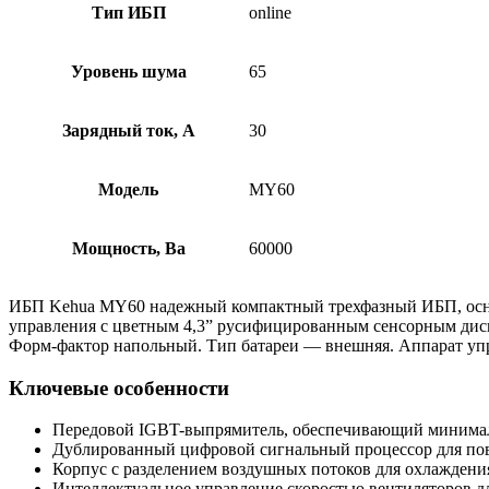
Тип ИБП
online
Уровень шума
65
Зарядный ток, А
30
Модель
MY60
Мощность, Ва
60000
ИБП Kehua MY60 надежный компактный трехфазный ИБП, оснащ
управления с цветным 4,3” русифицированным сенсорным дис
Форм-фактор напольный. Тип батареи — внешняя. Аппарат упр
Ключевые особенности
Передовой IGBT-выпрямитель, обеспечивающий минималь
Дублированный цифровой сигнальный процессор для по
Корпус с разделением воздушных потоков для охлаждени
Интеллектуальное управление скоростью вентиляторов д