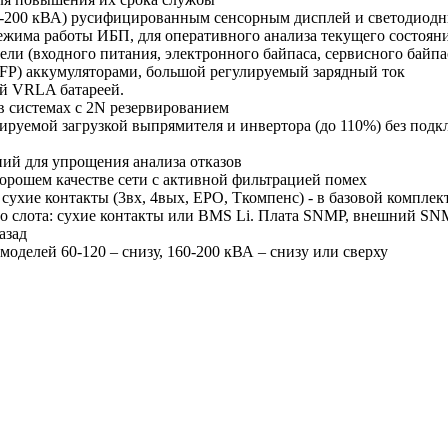
(160-200 кВА) русифицированным сенсорным дисплей и светодио
ежима работы ИБП, для оперативного анализа текущего состоян
и (входного питания, электронного байпаса, сервисного байпа
FP) аккумуляторами, большой регулируемый зарядный ток
щей VRLA батареей.
в системах с 2N резервированием
мируемой загрузкой выпрямителя и инвертора (до 110%) без под
ий для упрощения анализа отказов
орошем качестве сети с активной фильтрацией помех
ухие контакты (3вх, 4вых, EPO, Ткомпенс) - в базовой комплек
о слота: сухие контакты или BMS Li. Плата SNMP, внешний SN
азад
моделей 60-120 – снизу, 160-200 кВА – снизу или сверху