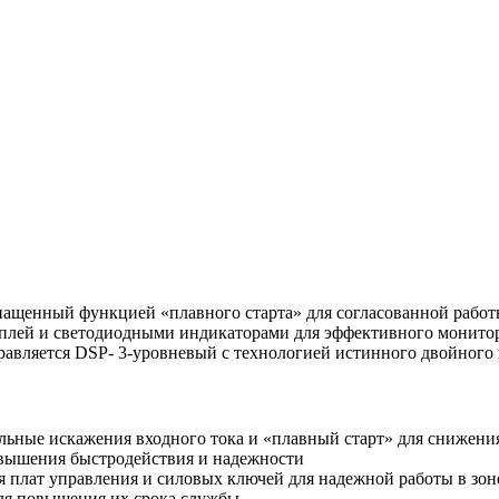
енный функцией «плавного старта» для согласованной работы 
плей и светодиодными индикаторами для эффективного монитор
авляется DSP- 3-уровневый с технологией истинного двойного 
ные искажения входного тока и «плавный старт» для снижения
вышения быстродействия и надежности
я плат управления и силовых ключей для надежной работы в зон
ля повышения их срока службы