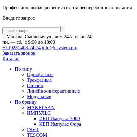
Профессиональные решения систем бесперебойного питания
Введите запрос
Введите
запрос
г. Москва, Смольная ул., дом 24А, офис 24
пн. — сб.: с 9:00 до 18:00
+7 (928) 408-74-74
info@nsystem.pro
Заказать звонок
Каталог
По типу
Однофазные
Трехфазные
Онлайн
Линейно-интерактивные
Модульные
По бренду
MAKELSAN
ИМПУЛЬС
ИБП Импульс 3000
ИБП Импульс Фора
INVT
TESCOM