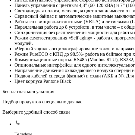
Панель управления с цветным 4,3” (60-120 кВА) и 7” 
Светодиодная полоса, меняющая цвет в зависимости от р
Сервисный байпас и автоматические защитные выключател
Работа со свинцово-кислотными (VRLA) и литиевыми (L
Параллельная работа до 8 устройств, в том числе – с об
Синхронизация без распределения мощности для работы 
Режим самотестирования «Self aging» - работа с програм
модулей.
«Черный ящик» - осциллографирование токов и напряжен
Режим PureECO с КПД до 98,5%- работа на байпасе при х
Коммуникационные порты: RS485 (Modbus RTU), RS232, с
Опциональные интерфейсы для одного интеллектуальног
Направление движения охлаждающего воздуха спереди н
Подвод кабелей спереди (фазные) и сзади (АКБ и N). Для 
Цвет корпуса Pantone Black
Бесплатная консультация
Подбор продуктов специально для вас
Выберите удобный способ связи
Телефон