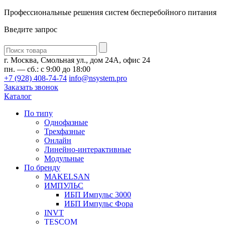
Профессиональные решения систем бесперебойного питания
Введите запрос
Введите
запрос
г. Москва, Смольная ул., дом 24А, офис 24
пн. — сб.: с 9:00 до 18:00
+7 (928) 408-74-74
info@nsystem.pro
Заказать звонок
Каталог
По типу
Однофазные
Трехфазные
Онлайн
Линейно-интерактивные
Модульные
По бренду
MAKELSAN
ИМПУЛЬС
ИБП Импульс 3000
ИБП Импульс Фора
INVT
TESCOM