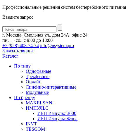
Профессиональные решения систем бесперебойного питания
Введите запрос
Введите
запрос
г. Москва, Смольная ул., дом 24А, офис 24
пн. — сб.: с 9:00 до 18:00
+7 (928) 408-74-74
info@nsystem.pro
Заказать звонок
Каталог
По типу
Однофазные
Трехфазные
Онлайн
Линейно-интерактивные
Модульные
По бренду
MAKELSAN
ИМПУЛЬС
ИБП Импульс 3000
ИБП Импульс Фора
INVT
TESCOM