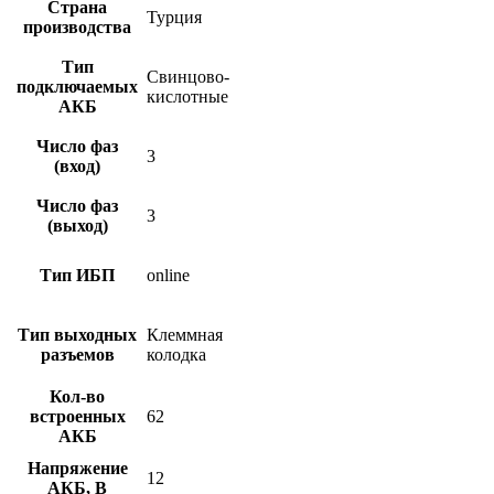
Страна
Турция
производства
Тип
Свинцово-
подключаемых
кислотные
АКБ
Число фаз
3
(вход)
Число фаз
3
(выход)
Тип ИБП
online
Тип выходных
Клеммная
разъемов
колодка
Кол-во
встроенных
62
АКБ
Напряжение
12
АКБ, В