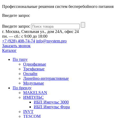
Профессиональные решения систем бесперебойного питания
Введите запрос
Введите запрос
г. Москва, Смольная ул., дом 24А, офис 24
пн. — сб.: с 9:00 до 18:00
+7 (928) 408-74-74
info@nsystem.pro
Заказать звонок
Каталог
По типу
Однофазные
Трехфазные
Онлайн
Линейно-интерактивные
Модульные
По бренду
MAKELSAN
ИМПУЛЬС
ИБП Импульс 3000
ИБП Импульс Фора
INVT
TESCOM