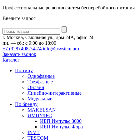
Профессиональные решения систем бесперебойного питания
Введите запрос
Введите
запрос
г. Москва, Смольная ул., дом 24А, офис 24
пн. — сб.: с 9:00 до 18:00
+7 (928) 408-74-74
info@nsystem.pro
Заказать звонок
Каталог
По типу
Однофазные
Трехфазные
Онлайн
Линейно-интерактивные
Модульные
По бренду
MAKELSAN
ИМПУЛЬС
ИБП Импульс 3000
ИБП Импульс Фора
INVT
TESCOM