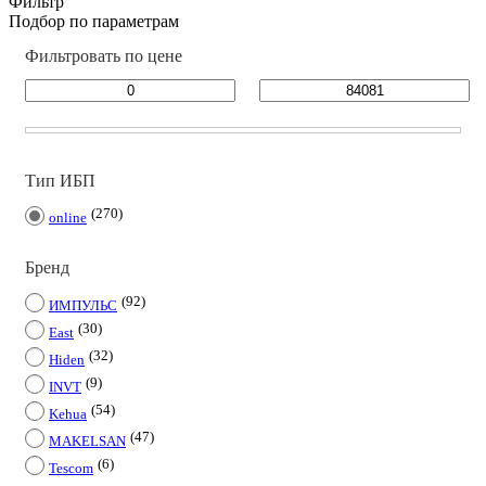
Фильтр
Подбор по параметрам
Фильтровать по цене
Тип ИБП
270
online
Бренд
92
ИМПУЛЬС
30
East
32
Hiden
9
INVT
54
Kehua
47
MAKELSAN
6
Tescom