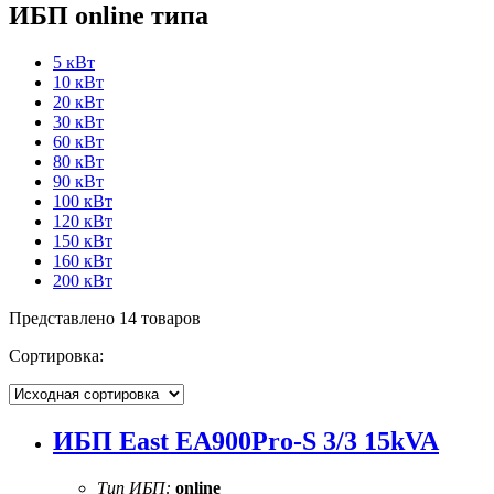
ИБП online типа
5 кВт
10 кВт
20 кВт
30 кВт
60 кВт
80 кВт
90 кВт
100 кВт
120 кВт
150 кВт
160 кВт
200 кВт
Представлено 14 товаров
Сортировка:
ИБП East EA900Pro-S 3/3 15kVA
Тип ИБП:
online