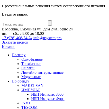
Профессиональные решения систем бесперебойного питания
Введите запрос
Введите
запрос
г. Москва, Смольная ул., дом 24А, офис 24
пн. — сб.: с 9:00 до 18:00
+7 (928) 408-74-74
info@nsystem.pro
Заказать звонок
Каталог
По типу
Однофазные
Трехфазные
Онлайн
Линейно-интерактивные
Модульные
По бренду
MAKELSAN
ИМПУЛЬС
ИБП Импульс 3000
ИБП Импульс Фора
INVT
TESCOM