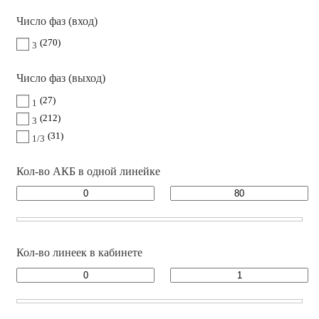
Число фаз (вход)
270
3
Число фаз (выход)
27
1
212
3
31
1/3
Кол-во АКБ в одной линейке
Кол-во линеек в кабинете