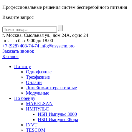
Профессиональные решения систем бесперебойного питания
Введите запрос
Введите
запрос
г. Москва, Смольная ул., дом 24А, офис 24
пн. — сб.: с 9:00 до 18:00
+7 (928) 408-74-74
info@nsystem.pro
Заказать звонок
Каталог
По типу
Однофазные
Трехфазные
Онлайн
Линейно-интерактивные
Модульные
По бренду
MAKELSAN
ИМПУЛЬС
ИБП Импульс 3000
ИБП Импульс Фора
INVT
TESCOM