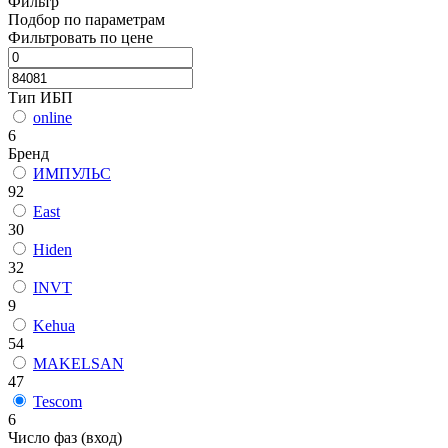
Фильтр
Подбор по параметрам
Фильтровать по цене
Тип ИБП
online
6
Бренд
ИМПУЛЬС
92
East
30
Hiden
32
INVT
9
Kehua
54
MAKELSAN
47
Tescom
6
Число фаз (вход)