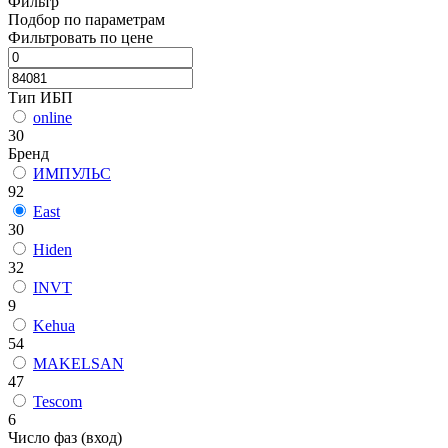
Фильтр
Подбор по параметрам
Фильтровать по цене
Тип ИБП
online
30
Бренд
ИМПУЛЬС
92
East
30
Hiden
32
INVT
9
Kehua
54
MAKELSAN
47
Tescom
6
Число фаз (вход)