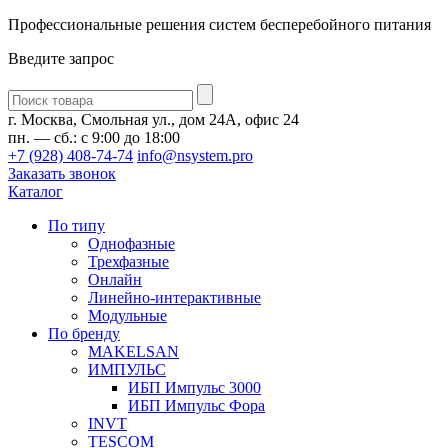
Профессиональные решения систем бесперебойного питания
Введите запрос
Введите
запрос
г. Москва, Смольная ул., дом 24А, офис 24
пн. — сб.: с 9:00 до 18:00
+7 (928) 408-74-74
info@nsystem.pro
Заказать звонок
Каталог
По типу
Однофазные
Трехфазные
Онлайн
Линейно-интерактивные
Модульные
По бренду
MAKELSAN
ИМПУЛЬС
ИБП Импульс 3000
ИБП Импульс Фора
INVT
TESCOM