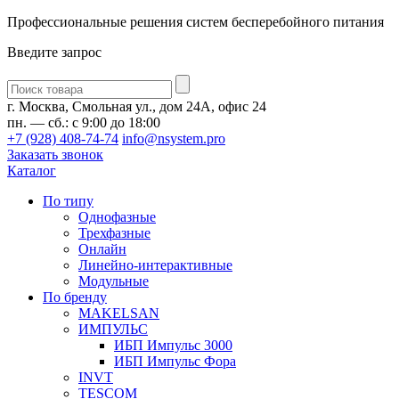
Профессиональные решения систем бесперебойного питания
Введите запрос
Введите
запрос
г. Москва, Смольная ул., дом 24А, офис 24
пн. — сб.: с 9:00 до 18:00
+7 (928) 408-74-74
info@nsystem.pro
Заказать звонок
Каталог
По типу
Однофазные
Трехфазные
Онлайн
Линейно-интерактивные
Модульные
По бренду
MAKELSAN
ИМПУЛЬС
ИБП Импульс 3000
ИБП Импульс Фора
INVT
TESCOM