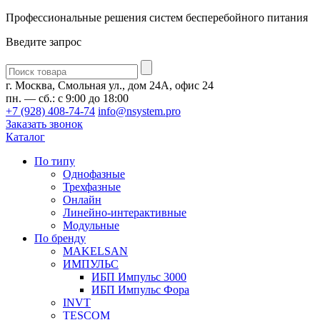
Профессиональные решения систем бесперебойного питания
Введите запрос
Введите
запрос
г. Москва, Смольная ул., дом 24А, офис 24
пн. — сб.: с 9:00 до 18:00
+7 (928) 408-74-74
info@nsystem.pro
Заказать звонок
Каталог
По типу
Однофазные
Трехфазные
Онлайн
Линейно-интерактивные
Модульные
По бренду
MAKELSAN
ИМПУЛЬС
ИБП Импульс 3000
ИБП Импульс Фора
INVT
TESCOM