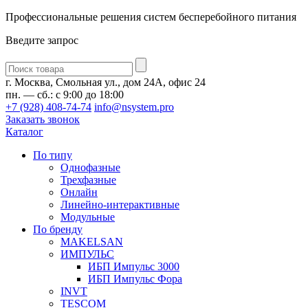
Профессиональные решения систем бесперебойного питания
Введите запрос
Введите
запрос
г. Москва, Смольная ул., дом 24А, офис 24
пн. — сб.: с 9:00 до 18:00
+7 (928) 408-74-74
info@nsystem.pro
Заказать звонок
Каталог
По типу
Однофазные
Трехфазные
Онлайн
Линейно-интерактивные
Модульные
По бренду
MAKELSAN
ИМПУЛЬС
ИБП Импульс 3000
ИБП Импульс Фора
INVT
TESCOM