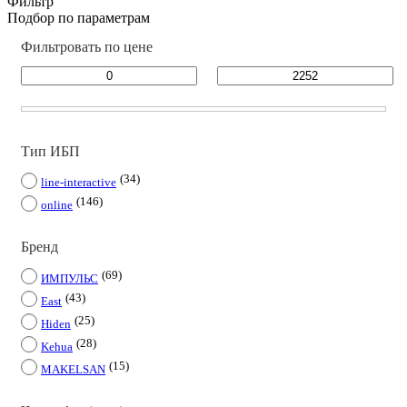
Фильтр
Подбор по параметрам
Фильтровать по цене
Тип ИБП
34
line-interactive
146
online
Бренд
69
ИМПУЛЬС
43
East
25
Hiden
28
Kehua
15
MAKELSAN