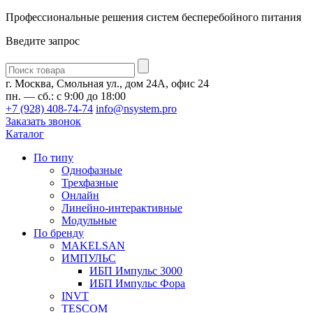
Профессиональные решения систем бесперебойного питания
Введите запрос
Введите
запрос
г. Москва, Смольная ул., дом 24А, офис 24
пн. — сб.: с 9:00 до 18:00
+7 (928) 408-74-74
info@nsystem.pro
Заказать звонок
Каталог
По типу
Однофазные
Трехфазные
Онлайн
Линейно-интерактивные
Модульные
По бренду
MAKELSAN
ИМПУЛЬС
ИБП Импульс 3000
ИБП Импульс Фора
INVT
TESCOM