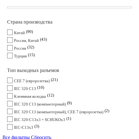
Страна производства
90
Китай
43
Россия, Китай
32
Россия
15
Турция
Тип выходных разъемов
21
CEE 7 (евророзетка)
10
IEC 320 C13
12
Клеммная колодка
9
IEC 320 C13 (компьютерный)
2
IEC 320 C13 (компьютерный), CEE 7 (евророзетка)
1
IEC 320-C13x3 + SCHUKOx3
3
IEC-C13x3
Все фильтры
Сбросить