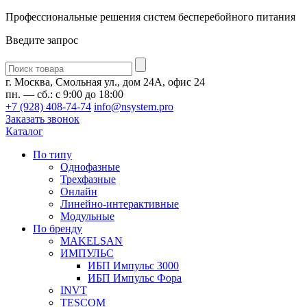
Профессиональные решения систем бесперебойного питания
Введите запрос
Введите
запрос
г. Москва, Смольная ул., дом 24А, офис 24
пн. — сб.: с 9:00 до 18:00
+7 (928) 408-74-74
info@nsystem.pro
Заказать звонок
Каталог
По типу
Однофазные
Трехфазные
Онлайн
Линейно-интерактивные
Модульные
По бренду
MAKELSAN
ИМПУЛЬС
ИБП Импульс 3000
ИБП Импульс Фора
INVT
TESCOM