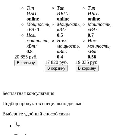
Тип
Тип
Тип
ИБП:
ИБП:
ИБП:
online
online
online
Мощность,
Мощность,
Мощность,
кВА:
1
кВА:
кВА:
Ном.
0.5
0.7
мощность,
Ном.
Ном.
кВт:
мощность,
мощность,
0.8
кВт:
кВт:
20 655
руб.
0.4
0.56
17 820
руб.
19 035
руб.
Бесплатная консультация
Подбор продуктов специально для вас
Выберите удобный способ связи