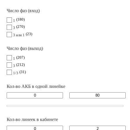
Число фаз (вход)
180
1
270
3
23
3 или 1
Число фаз (выход)
207
1
212
3
31
1/3
Кол-во АКБ в одной линейке
Кол-во линеек в кабинете