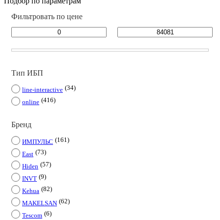
Подбор по параметрам
Фильтровать по цене
Тип ИБП
34
line-interactive
416
online
Бренд
161
ИМПУЛЬС
73
East
57
Hiden
9
INVT
82
Kehua
62
MAKELSAN
6
Tescom