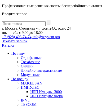
Профессиональные решения систем бесперебойного питания
Введите запрос
Введите
запрос
г. Москва, Смольная ул., дом 24А, офис 24
пн. — сб.: с 9:00 до 18:00
+7 (928) 408-74-74
info@nsystem.pro
Заказать звонок
Каталог
По типу
Однофазные
Трехфазные
Онлайн
Линейно-интерактивные
Модульные
По бренду
MAKELSAN
ИМПУЛЬС
ИБП Импульс 3000
ИБП Импульс Фора
INVT
TESCOM