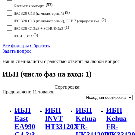
53
Клеммная колодка
9
IEC 320 C13 (компьютерный)
2
IEC 320 C13 (компьютерный), CEE 7 (евророзетка)
1
IEC 320-C13x3 + SCHUKOx3
3
IEC-C13x3
Все фильтры
Сбросить
Задать вопрос
Наши специалисты с радостью ответят на любой вопрос
ИБП (число фаз на вход: 1)
Сортировка:
Представлено 11 товаров
ИБП
ИБП
ИБП
ИБП
East
INVT
Kehua
Kehua
EA990
HT33120X
FR-
FR-
G4 3/3
UK31120DL
UK33120