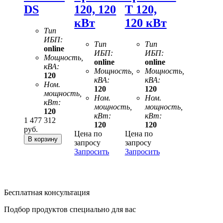
DS
120, 120
Т 120,
кВт
120 кВт
Тип
ИБП:
Тип
Тип
online
ИБП:
ИБП:
Мощность,
online
online
кВА:
Мощность,
Мощность,
120
кВА:
кВА:
Ном.
120
120
мощность,
Ном.
Ном.
кВт:
мощность,
мощность,
120
кВт:
кВт:
1 477 312
120
120
руб.
Цена по
Цена по
запросу
запросу
Запросить
Запросить
Бесплатная консультация
Подбор продуктов специально для вас