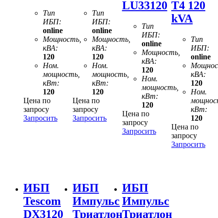
LU33120
T4 120
Тип
Тип
kVA
ИБП:
ИБП:
Тип
online
online
ИБП:
Мощность,
Мощность,
Тип
online
кВА:
кВА:
ИБП:
Мощность,
120
120
online
кВА:
Ном.
Ном.
Мощнос
120
мощность,
мощность,
кВА:
Ном.
кВт:
кВт:
120
мощность,
120
120
Ном.
кВт:
Цена по
Цена по
мощнос
120
запросу
запросу
кВт:
Цена по
Запросить
Запросить
120
запросу
Цена по
Запросить
запросу
Запросить
ИБП
ИБП
ИБП
Tescom
Импульс
Импульс
DX3120
Триатлон
Триатлон