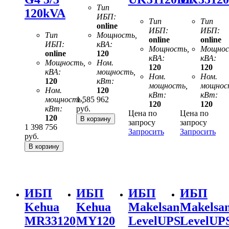
Тип
120kVA
ИБП:
Тип
Тип
online
ИБП:
ИБП:
Тип
Мощность,
online
online
ИБП:
кВА:
Мощность,
Мощнос
online
120
кВА:
кВА:
Мощность,
Ном.
120
120
кВА:
мощность,
Ном.
Ном.
120
кВт:
мощность,
мощнос
Ном.
120
кВт:
кВт:
мощность,
1 585 962
120
120
кВт:
руб.
Цена по
Цена по
120
запросу
запросу
1 398 756
Запросить
Запросить
руб.
ИБП
ИБП
ИБП
ИБП
Kehua
Kehua
Makelsan
Makelsa
MR33120
MY120
LevelUPS
LevelUP